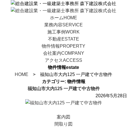
ホーム
HOME
業務内容
SERVICE
施工事例
WORK
不動産
ESTATE
物件情報
PROPERTY
会社案内
COMPANY
アクセス
ACCESS
物件情報
estate
HOME
> 福知山市大内125 一戸建て中古物件
カテゴリー:
物件情報
福知山市大内125 一戸建て中古物件
2026年5月28日
案内図
間取り図