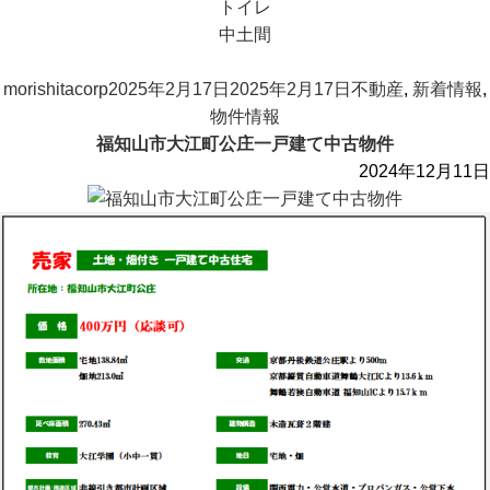
トイレ
中土間
投
投
カ
morishitacorp
2025年2月17日
2025年2月17日
不動産
,
新着情報
,
稿
稿
テ
物件情報
者
日:
ゴ
福知山市大江町公庄一戸建て中古物件
リ
2024年12月11日
ー