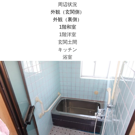
周辺状況
外観（玄関側）
外観（裏側）
1階和室
1階洋室
玄関土間
キッチン
浴室