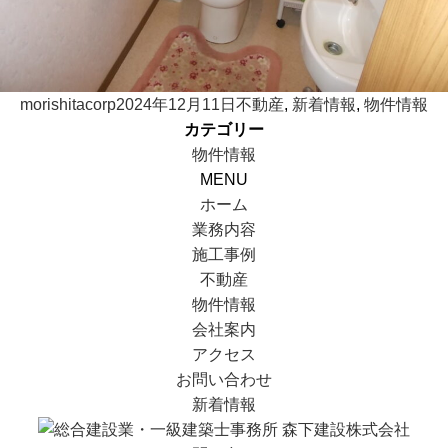
投
投
カ
morishitacorp
2024年12月11日
不動産
,
新着情報
,
物件情報
稿
稿
テ
カテゴリー
者
日:
ゴ
物件情報
リ
MENU
ー
ホーム
業務内容
施工事例
不動産
物件情報
会社案内
アクセス
お問い合わせ
新着情報