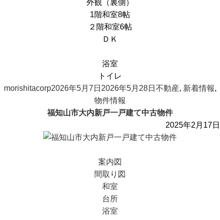
外観（裏側）
1階和室8帖
２階和室6帖
ＤＫ
浴室
トイレ
投
投
カ
morishitacorp
2026年5月7日
2026年5月28日
不動産
,
新着情報
,
稿
稿
テ
物件情報
者
日:
ゴ
福知山市大内新戸一戸建て中古物件
リ
2025年2月17日
ー
案内図
間取り図
和室
台所
浴室