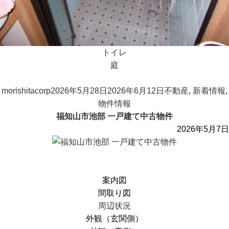
トイレ
庭
投
投
カ
morishitacorp
2026年5月28日
2026年6月12日
不動産
,
新着情報
,
稿
稿
テ
物件情報
者
日:
ゴ
福知山市池部 一戸建て中古物件
リ
2026年5月7日
ー
案内図
間取り図
周辺状況
外観（玄関側）