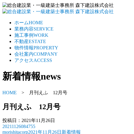
ホーム
HOME
業務内容
SERVICE
施工事例
WORK
不動産
ESTATE
物件情報
PROPERTY
会社案内
COMPANY
アクセス
ACCESS
新着情報
news
HOME
> 月刊えふ 12月号
月刊えふ 12月号
投稿日：2021年11月26日
20211126084755
morishitacorp
2021年11月26日
新着情報
投
投
カ