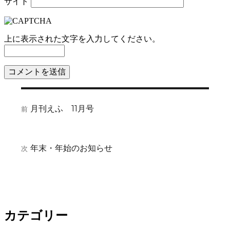
サイト
上に表示された文字を入力してください。
投
月刊えふ 11月号
前
前
稿
の
ナ
投
稿:
ビ
年末・年始のお知らせ
次
次
の
ゲ
投
ー
稿:
シ
ョ
カテゴリー