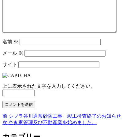
名前
※
メール
※
サイト
上に表示された文字を入力してください。
前
前
シブラ谷川通常砂防工事 竣工検査終了のお知らせ
投
の
次
次
空き家管理及び不動産業を始めました。
稿
投
の
稿:
投
カテゴリー