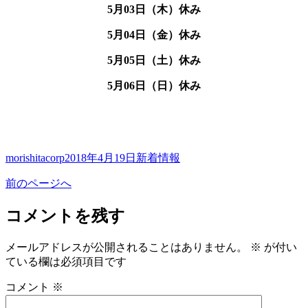
5月03日（木）休み
5月04日（金）休み
5月05日（土）休み
5月06日（日）休み
投
投
カ
morishitacorp
2018年4月19日
新着情報
稿
稿
テ
前のページへ
者
日:
ゴ
リ
コメントを残す
ー
メールアドレスが公開されることはありません。
※
が付い
ている欄は必須項目です
コメント
※