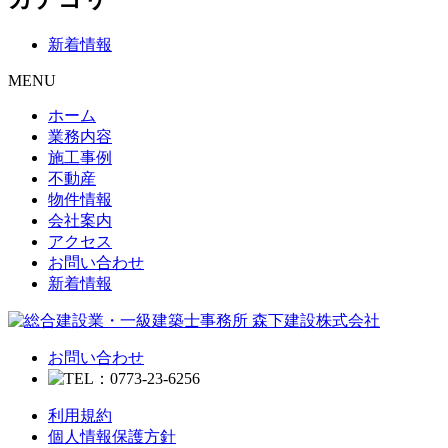
ナ
稿:
ビ
新着情報
ゲ
MENU
ー
ホーム
シ
業務内容
ョ
施工事例
不動産
ン
物件情報
会社案内
アクセス
お問い合わせ
新着情報
お問い合わせ
利用規約
個人情報保護方針