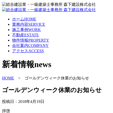
ホーム
HOME
業務内容
SERVICE
施工事例
WORK
不動産
ESTATE
物件情報
PROPERTY
会社案内
COMPANY
アクセス
ACCESS
新着情報
news
HOME
> ゴールデンウィーク休業のお知らせ
ゴールデンウィーク休業のお知らせ
投稿日：2018年4月19日
拝啓