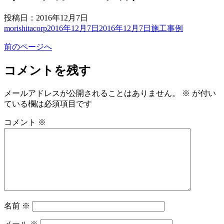
投稿日：2016年12月7日
投
投
カ
morishitacorp
2016年12月7日
2016年12月7日
施工事例
稿
稿
テ
前のページへ
者
日:
ゴ
リ
コメントを残す
ー
メールアドレスが公開されることはありません。
※
が付い
ている欄は必須項目です
コメント
※
名前
※