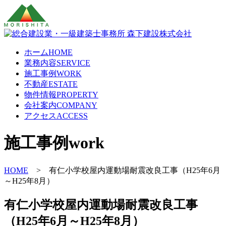
ホーム
HOME
業務内容
SERVICE
施工事例
WORK
不動産
ESTATE
物件情報
PROPERTY
会社案内
COMPANY
アクセス
ACCESS
施工事例
work
HOME
> 有仁小学校屋内運動場耐震改良工事（H25年6月
～H25年8月）
有仁小学校屋内運動場耐震改良工事
（H25年6月～H25年8月）