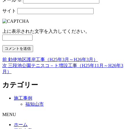
メール
※
サイト
上に表示された文字を入力してください。
前
前
勅使地区護岸工事（H25年3月～H26年3月）
投
の
次
次
三段池公園テニスコ－ト増設工事（H25年11月～H26年3
稿
投
の
月）
稿:
投
ナ
稿:
カテゴリー
ビ
ゲ
施工事例
福知山市
ー
MENU
シ
ョ
ホーム