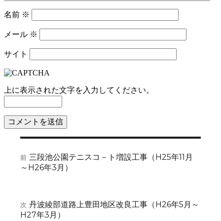
名前
※
メール
※
サイト
上に表示された文字を入力してください。
投
三段池公園テニスコ－ト増設工事（H25年11月
前
前
稿
～H26年3月）
の
ナ
投
稿:
ビ
丹波綾部道路上豊田地区改良工事（H26年5月～
次
次
ゲ
H27年3月）
の