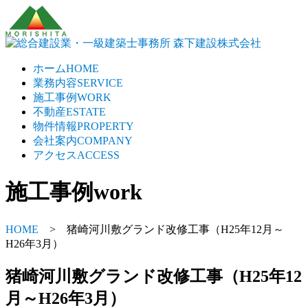
ホーム
HOME
業務内容
SERVICE
施工事例
WORK
不動産
ESTATE
物件情報
PROPERTY
会社案内
COMPANY
アクセス
ACCESS
施工事例
work
HOME
> 猪崎河川敷グランド改修工事（H25年12月～
H26年3月）
猪崎河川敷グランド改修工事（H25年12
月～H26年3月）