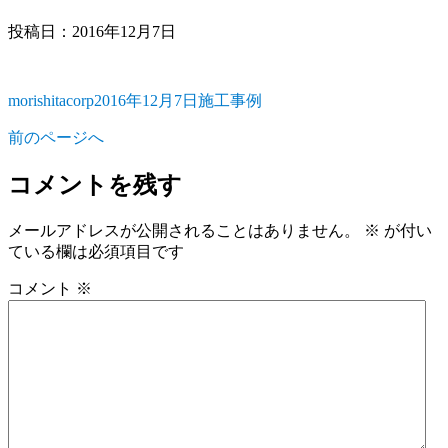
投稿日：2016年12月7日
morishitacorp
2016年12月7日
施工事例
投
投
カ
稿
稿
テ
前のページへ
者
日:
ゴ
リ
コメントを残す
ー
メールアドレスが公開されることはありません。
※
が付い
ている欄は必須項目です
コメント
※