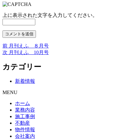
上に表示された文字を入力してください。
前
前
月刊えふ ８月号
投
の
次
次
月刊えふ 10月号
稿
投
の
稿:
投
カテゴリー
ナ
稿:
ビ
新着情報
ゲ
MENU
ー
ホーム
シ
業務内容
ョ
施工事例
不動産
ン
物件情報
会社案内