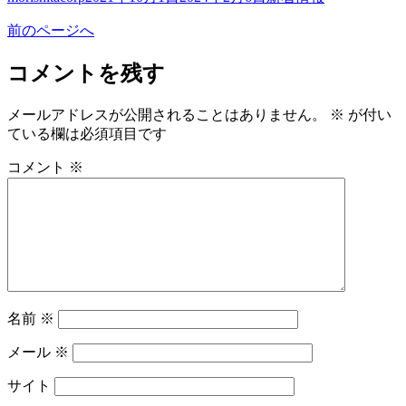
稿
稿
テ
前のページへ
者
日:
ゴ
リ
コメントを残す
ー
メールアドレスが公開されることはありません。
※
が付い
ている欄は必須項目です
コメント
※
名前
※
メール
※
サイト