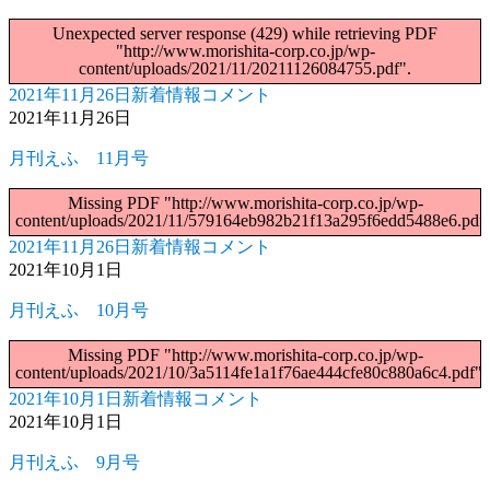
ー
の
Unexpected server response (429) while retrieving PDF
お
"http://www.morishita-corp.co.jp/wp-
知
content/uploads/2021/11/20211126084755.pdf".
ら
2021年11月26日
新着情報
コメント
投
カ
月
せ
2021年11月26日
稿
テ
刊
に
日:
ゴ
え
月刊えふ 11月号
リ
ふ
12
ー
Missing PDF "http://www.morishita-corp.co.jp/wp-
月
content/uploads/2021/11/579164eb982b21f13a295f6edd5488e6.pdf"
号
2021年11月26日
新着情報
コメント
投
カ
月
に
2021年10月1日
稿
テ
刊
日:
ゴ
え
月刊えふ 10月号
リ
ふ
11
ー
Missing PDF "http://www.morishita-corp.co.jp/wp-
月
content/uploads/2021/10/3a5114fe1a1f76ae444cfe80c880a6c4.pdf".
号
2021年10月1日
新着情報
コメント
投
カ
月
に
2021年10月1日
稿
テ
刊
日:
ゴ
え
月刊えふ 9月号
リ
ふ