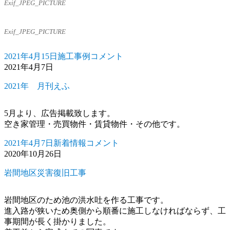
Exif_JPEG_PICTURE
Exif_JPEG_PICTURE
2021年4月15日
施工事例
コメント
投
カ
上
2021年4月7日
稿
テ
北
日:
ゴ
谷
2021年 月刊えふ
リ
川
ー
事
業
5月より、広告掲載致します。
砂
空き家管理・売買物件・賃貸物件・その他です。
防
2021年4月7日
新着情報
コメント
2021
工
投
カ
2020年10月26日
年
事
稿
テ
月
に
日:
ゴ
岩間地区災害復旧工事
刊
リ
え
ー
ふ
岩間地区のため池の洪水吐を作る工事です。
に
進入路が狭いため奥側から順番に施工しなければならず、工
事期間が長く掛かりました。