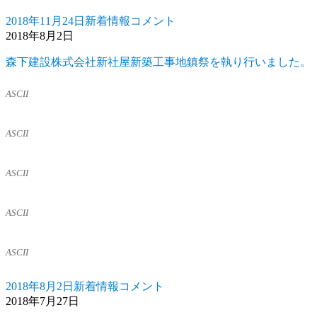
建
2018年11月24日
新着情報
コメント
築
投
カ
本
2018年8月2日
部・
稿
テ
日
不
日:
ゴ
【自
森下建設株式会社新社屋新築工事地鎮祭を執り行いました。
動
リ
社
産
ー
棟
ASCII
部・
上
空
げ】
き
に
ASCII
家
管
理
ASCII
部
に
ASCII
ASCII
2018年8月2日
新着情報
コメント
投
カ
森
2018年7月27日
稿
テ
下