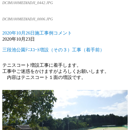
工
DCIM100MEDIADJI_0442.JPG
事
に
DCIM100MEDIADJI_0006.JPG
2020年10月26日
施工事例
コメント
投
カ
西
2020年10月23日
稿
テ
川
日:
ゴ
調
三段池公園ﾃﾆｽｺｰﾄ増設（その３）工事（着手前）
リ
節
ー
池
整
テニスコート増設工事に着手します。
備
工事中ご迷惑をかけますがよろしくお願いします。
工
内容はテニスコート１面の増設です。
事
（一
期
工
事）
に