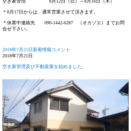
空き家管理 8月12日（日）～8月16日（木）
＊8月17日からは、通常営業させて頂きます。
＊休業中連絡先 090-1442-6287 （オカゾエ）までお問
合せ下さい。
2018年7月21日
新着情報
コメント
投
カ
弊
2018年7月21日
稿
テ
社
日:
ゴ
夏
空き家管理及び不動産業を始めました。
リ
期
ー
休
業
の
お
知
ら
せ
に