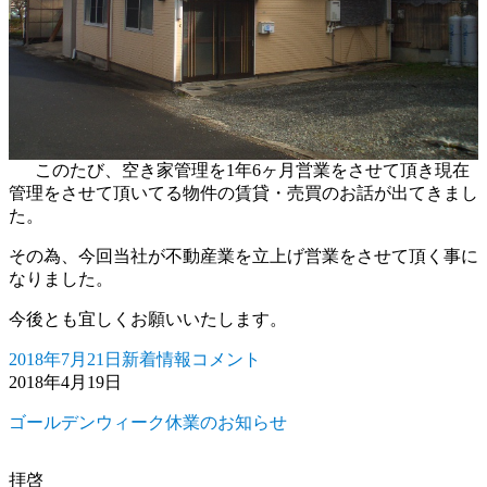
このたび、空き家管理を1年6ヶ月営業をさせて頂き現在
管理をさせて頂いてる物件の賃貸・売買のお話が出てきまし
た。
その為、今回当社が不動産業を立上げ営業をさせて頂く事に
なりました。
今後とも宜しくお願いいたします。
2018年7月21日
新着情報
コメント
投
カ
空
2018年4月19日
稿
テ
き
日:
ゴ
家
ゴールデンウィーク休業のお知らせ
リ
管
ー
理
及
拝啓