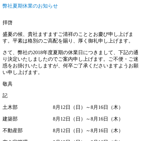
日:
ゴ
家
し
弊社夏期休業のお知らせ
リ
管
た。
ー
理
に
か
拝啓
ら
盛夏の候、貴社ますますご清祥のこととお慶び申し上げま
不
す。平素は格別のご高配を賜り、厚く御礼申し上げます。
動
産
さて、弊社の2018年度夏期の休業日につきまして、下記の通
取
り決定いたしましたのでご案内申し上げます。ご不便・ご迷
引
惑をお掛けいたしますが、何卒ご了承くださいますようお願
ま
い申し上げます。
で
に
敬具
記
土木部 8月12日（日）～8月16日（木）
建築部 8月12日（日）～8月16日（木）
不動産部 8月12日（日）～8月16日（木）