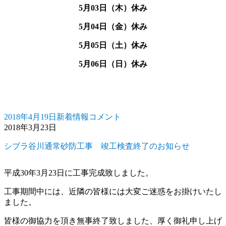
5月03日（木）休み
5月04日（金）休み
5月05日（土）休み
5月06日（日）休み
2018年4月19日
新着情報
コメント
投
カ
ゴ
2018年3月23日
稿
テ
ー
日:
ゴ
ル
シブラ谷川通常砂防工事 竣工検査終了のお知らせ
リ
デ
ー
ン
ウ
平成30年3月23日に工事完成致しました。
ィ
工事期間中には、近隣の皆様には大変ご迷惑をお掛けいたし
ー
ました。
ク
休
皆様の御協力を頂き無事終了致しました、厚く御礼申し上げ
業