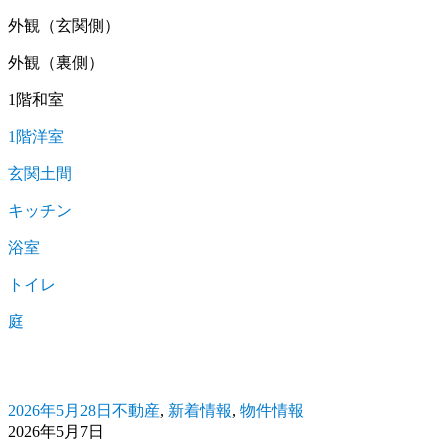
外観（玄関側）
外観（裏側）
1階和室
1階洋室
玄関土間
キッチン
浴室
トイレ
庭
2026年5月28日
不動産
,
新着情報
,
物件情報
投
カ
2026年5月7日
稿
テ