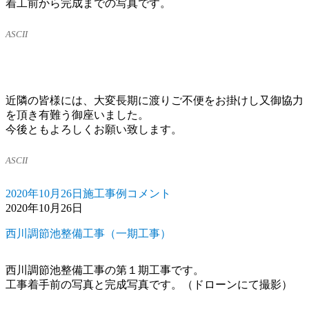
着工前から完成までの写真です。
ASCII
近隣の皆様には、大変長期に渡りご不便をお掛けし又御協力
を頂き有難う御座いました。
今後ともよろしくお願い致します。
ASCII
2020年10月26日
施工事例
コメント
投
カ
岩
2020年10月26日
稿
テ
間
日:
ゴ
地
西川調節池整備工事（一期工事）
リ
区
ー
災
害
西川調節池整備工事の第１期工事です。
復
工事着手前の写真と完成写真です。（ドローンにて撮影）
旧