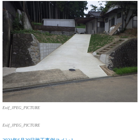
ー
７
月
号
に
Exif_JPEG_PICTURE
Exif_JPEG_PICTURE