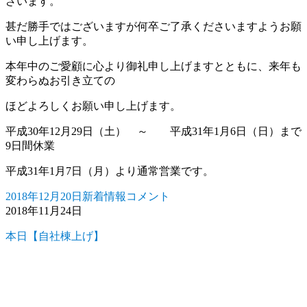
ざいます。
し
上
甚だ勝手ではございますが何卒ご了承くださいますようお願
げ
い申し上げます。
ま
す
本年中のご愛顧に心より御礼申し上げますとともに、来年も
に
変わらぬお引き立ての
ほどよろしくお願い申し上げます。
平成30年12月29日（土） ～ 平成31年1月6日（日）まで
9日間休業
平成31年1月7日（月）より通常営業です。
2018年12月20日
新着情報
コメント
投
カ
森
2018年11月24日
稿
テ
下
日:
ゴ
建
本日【自社棟上げ】
リ
設
ー
㈱
土
木
部・