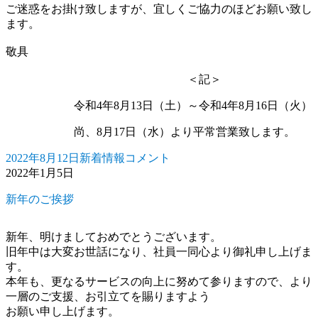
ご迷惑をお掛け致しますが、宜しくご協力のほどお願い致し
ます。
敬具
＜記＞
令和4年8月13日（土）～令和4年8月16日（火）
尚、8月17日（水）より平常営業致します。
2022年8月12日
新着情報
コメント
投
カ
夏
2022年1月5日
稿
テ
期
日:
ゴ
休
新年のご挨拶
リ
暇
ー
の
ご
新年、明けましておめでとうございます。
案
旧年中は大変お世話になり、社員一同心より御礼申し上げま
内
す。
に
本年も、更なるサービスの向上に努めて参りますので、より
一層のご支援、お引立てを賜りますよう
お願い申し上げます。