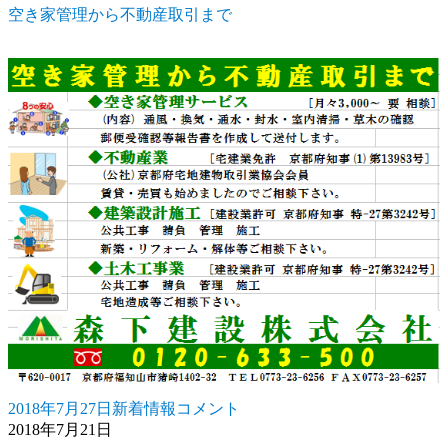
日:
ゴ
建
空き家管理から不動産取引まで
リ
設
ー
株
式
会
社
新
社
屋
新
築
工
事
地
鎮
祭
を
執
り
行
2018年7月27日
新着情報
コメント
投
カ
空
い
2018年7月21日
稿
テ
き
ま