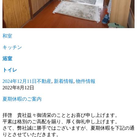
和室
キッチン
浴室
トイレ
2024年12月11日
不動産
,
新着情報
,
物件情報
投
カ
2022年8月12日
稿
テ
日:
ゴ
夏期休暇のご案内
リ
ー
拝啓 貴社益々御清栄のこととお喜び申し上げます。
平素は格別のご高配を賜り、厚く御礼申し上げます。
さて、弊社誠に勝手ではございますが、夏期休暇を下記の通
りとさせていただきます。