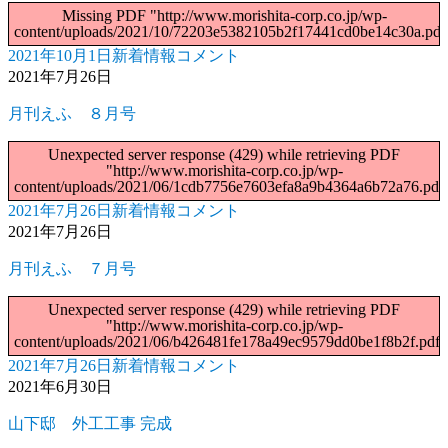
10
ー
Missing PDF "http://www.morishita-corp.co.jp/wp-
月
content/uploads/2021/10/72203e5382105b2f17441cd0be14c30a.pdf
号
2021年10月1日
新着情報
コメント
投
カ
月
に
2021年7月26日
稿
テ
刊
日:
ゴ
え
月刊えふ ８月号
リ
ふ
9
ー
Unexpected server response (429) while retrieving PDF
月
"http://www.morishita-corp.co.jp/wp-
号
content/uploads/2021/06/1cdb7756e7603efa8a9b4364a6b72a76.pdf"
に
2021年7月26日
新着情報
コメント
投
カ
月
2021年7月26日
稿
テ
刊
日:
ゴ
え
月刊えふ ７月号
リ
ふ
ー
８
Unexpected server response (429) while retrieving PDF
月
"http://www.morishita-corp.co.jp/wp-
号
content/uploads/2021/06/b426481fe178a49ec9579dd0be1f8b2f.pdf"
に
2021年7月26日
新着情報
コメント
投
カ
月
2021年6月30日
稿
テ
刊
日:
ゴ
え
山下邸 外工工事 完成
リ
ふ