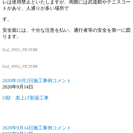
設
レは使用禁止といたしますが、周囲には武道館やテニスコー
（そ
トがあり、人通りが多い場所で
の
す。
３）
工
安全面には、十分な注意を払い、通行者等の安全を第一に図
事
ります。
（着
手
Exif_JPEG_PICTURE
前）
に
Exif_JPEG_PICTURE
2020年10月2日
施工事例
コメント
投
カ
三
2020年9月14日
稿
テ
段
日:
ゴ
池
O邸 嵩上げ新築工事
リ
公
ー
園
第
二
駐
2020年9月14日
施工事例
コメント
O
投
カ
車