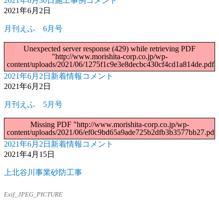
2021年6月30日
施工事例
コメント
投
カ
山
2021年6月2日
稿
テ
下
日:
ゴ
邸
月刊えふ 6月号
リ
外
ー
工
Unexpected server response (429) while retrieving PDF
工
"http://www.morishita-corp.co.jp/wp-
事
content/uploads/2021/06/1275f1c9e3e8decbc430cf4cd1a814de.pdf"
完
2021年6月2日
新着情報
コメント
投
カ
月
成
2021年6月2日
稿
テ
刊
に
日:
ゴ
え
月刊えふ 5月号
リ
ふ
6
ー
Missing PDF "http://www.morishita-corp.co.jp/wp-
月
content/uploads/2021/06/ef0c9bd65a9ade725b2dfb3b3577bb27.pdf"
号
2021年6月2日
新着情報
コメント
投
カ
月
に
2021年4月15日
稿
テ
刊
日:
ゴ
え
上北谷川事業砂防工事
リ
ふ
5
ー
Exif_JPEG_PICTURE
月
号
に