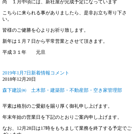
尚 １月中頃には、新社屋が完成予定になっています
こちらに来られる事がありましたら、是非お立ち寄り下さ
い。
皆様のご健勝を心よりお祈り致します。
新年は１月７日から平常営業とさせて頂きます。
平成３１年 元旦
2019年1月7日
新着情報
コメント
投
カ
本
2018年12月20日
稿
テ
年
日:
ゴ
も
森下建設㈱ 土木部・建築部・不動産部・空き家管理部
リ
宜
ー
し
く
平素は格別のご愛顧を賜り厚く御礼申し上げます。
お
年末年始の営業日を下記のとおりご案内申し上げます。
願
い
なお、12月28日は17時をもちまして業務を終了する予定でご
申