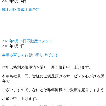
2020年9月14日
邸
稿
テ
場
嵩
日:
ゴ
ほ
城山地区造成工事予定
上
リ
か
げ
ー
ト
新
イ
築
レ
工
屋
事
根
に
2020年9月14日
不動産
コメント
投
カ
城
改
2019年1月7日
稿
テ
山
修
日:
ゴ
地
工
本年も宜しくお願い申し上げます
リ
区
事
ー
造
に
成
昨年は格別の御厚情を賜り、厚く御礼申し上げます。
工
本年も社員一同、皆様にご満足頂けるサービスを心がける所
事
存で
予
定
ございますので、なにとぞ昨年同様のご愛顧を賜りますよう
に
お願い申し上げます。