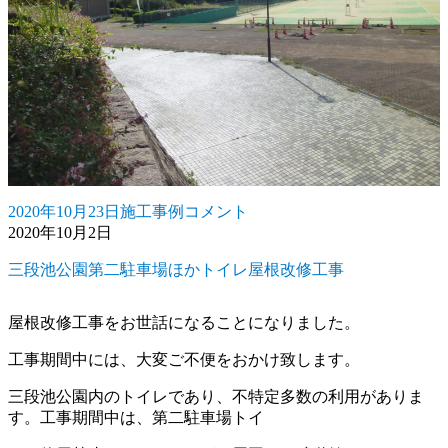
2020年10月23日
施工事例
コメント
投
カ
三
2020年10月2日
稿
テ
段
日:
ゴ
池
三段池公園第二駐車場ほかトイレ屋根改修工事
リ
公
ー
園
ﾃ
屋根改修工事をお世話になることになりました。
ﾆ
ｽ
工事期間中には、大変ご不便をおかけ致します。
ｺ
ｰ
三段池公園内のトイレであり、不特定多数の利用がありま
ﾄ
す。工事期間中は、第二駐車場トイ
増